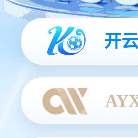
开云
AY