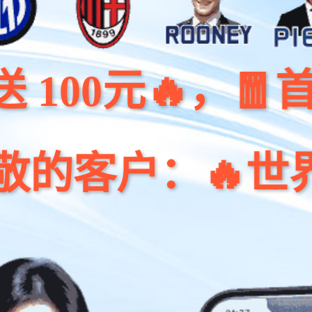
元🔥，🧧首存加赠
户：🔥世界杯免费