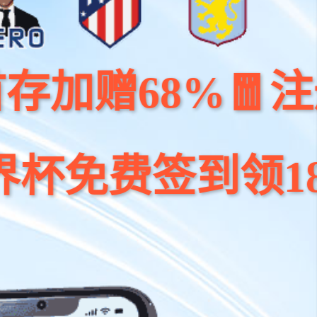
68%🧧注册送 10
签到领18,888元