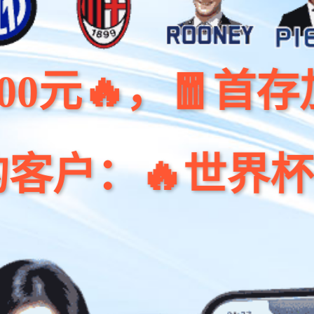
，🧧首存加赠68
🔥世界杯免费签到