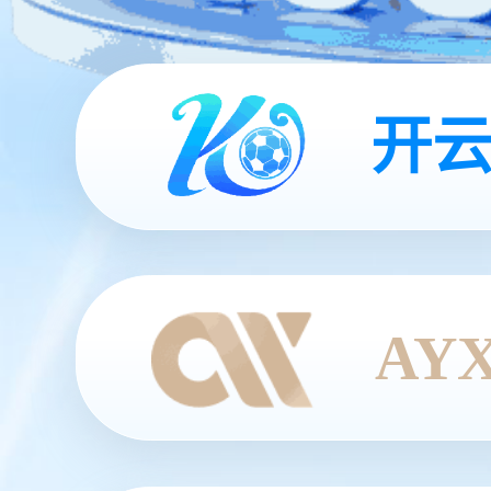
开云
AY