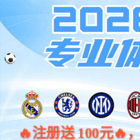
注册送 100元🔥，🧧首