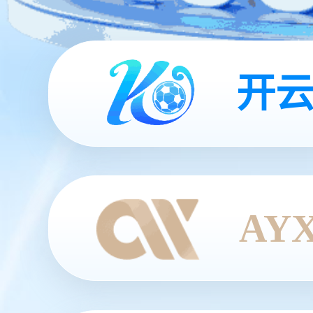
开云
AY