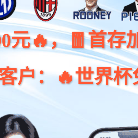
，🧧首存加赠68%
🔥世界杯免费签到领