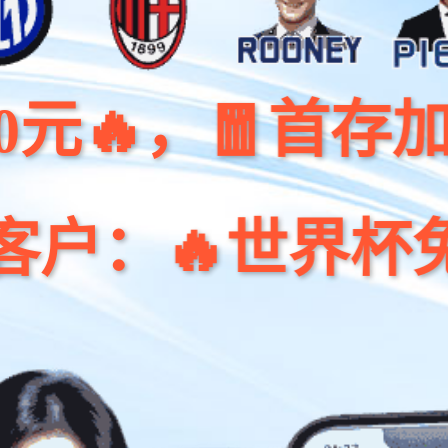
，🧧首存加赠68%
世界杯免费签到领