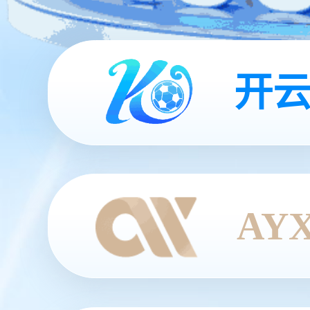
开云
AY