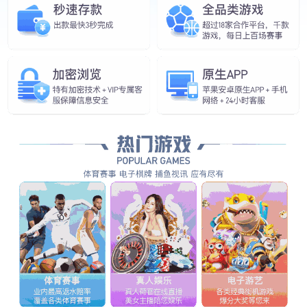
半决赛、季军赛和决赛。
本届赛事的揭幕战安排在墨西哥城阿兹特克体育
场，决赛将在纽约/新泽西地区进行。对于中文体育
用户来说，北美多城市办赛意味着比赛时间、场地
距离、气候差异和球队旅程都会影响临场状态，因
此赛程表不只是日期信息，也会成为判断球队轮
换、体能和小组走势的重要依据。
从小组赛阶段看，48队赛制提高了比赛密度，也增
加了第三名竞争的变数。球迷在阅读赛程赛果时，
除了关注胜平负，还应同步观察净胜球、进球数、
红黄牌和同组对手赛程。若想持续追踪世界杯买
球、赛事竞猜或赛前分析，建议把球队名单、伤停
消息、过往交锋和比赛地点一起纳入参考。
实时比分页面的价值在于把比赛过程中的关键节点