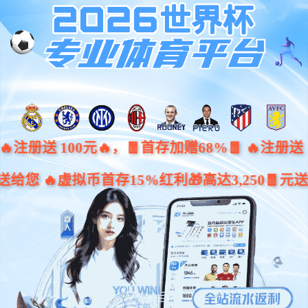
MAIQIUZHAN SPORTS · 世界杯买球赛事资讯中心
HTTPS安全访问 ·
Bing抓取友好 · 100 URL 内容集群
世界杯买球
MAIQIUZHAN SPORTS
世界杯买球简介
世界杯买球全站App
世界杯买球APP下载
世界杯买球活动
常见问题
世界杯买球在线游戏
世界杯买球资讯
世界杯买球入口
首页
/
专题文章
/ 世界杯买球资讯：2026 FIFA WorldCUP赛程赛
果与中国竞彩观察
世界杯买球资讯：2026 FIFA