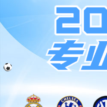
MAIQIUZHAN SPORTS · 世界杯买球赛事资讯中心
世界杯买球
世界杯买球简介
世界杯买
MAIQIUZHAN SPORTS
首页
/
专题文章
/ FIFA赛事资讯2026世界杯赛程看点
FIFA赛事资讯2026世界杯赛
发布时间：2026-06-17 ｜ 栏目：世界杯资讯 ｜
摘要：
结合FIFA公开赛程与赛事资料，梳理202
2026年美加墨世界杯已经进入开赛周，世界杯资
FIFA公开资料，本届赛事在加拿大、墨西哥和美
赛。