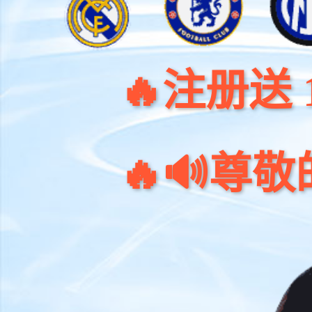
扩军之后，赛制节奏与以往明显不同：48支球队被
组赛阶段不仅要看胜负，还要持续关注净胜球、进
赛路径。
主办城市同样是本届世界杯的重要看点。FIFA资
亚特兰大、波士顿、达拉斯、休斯敦、堪萨斯城、
备战安排更受关注。
从开幕阶段看，墨西哥城率先拉开赛事帷幕，随后
动与城市氛围成为世界杯开赛周的延伸话题。对中
充。
进入连续比赛日后，传统强队的首轮表现、黑马球
现变化：一场平局可能保留晋级希望，一场大比分
后续内容更新可以持续围绕“2026世界杯赛程”“世界
积分榜和赛后数据查看最新变化，既关注热门球队