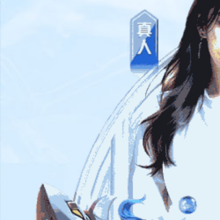
成为世界杯资讯的连续看点。
进入APP下载入口
信息来源：
FIFA 2026世界杯官方赛程与球队资料
世界杯买球APP下载入口
世界杯买球移动端下载、网页版访问与赛事入口，
© 世界杯买球 MAIQIUZHAN SPORTS 赛事资
SEO 内容集群。
网站地图
·
隐私政策
·
服务条款
·
联系方式
·
世界杯