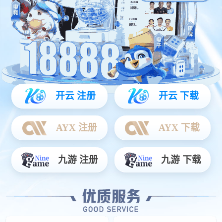
欧洲杯热门赛事观察
世界杯买球
MAIQIUZHAN SPORTS
亚洲杯
欧洲杯
积分形势
世界杯实时比分
APP入口
世界杯买球相关搜索用户通常关注赛事是否清晰、
比分是否及时、入口是否稳定以及移动端是否方便
查看。围绕亚洲杯和欧洲杯的热门比赛，本文从积
分形势角度整理公开体育资讯。
对于关注MAIQIUZHAN SPORTS赛事数据的用户
来说，单看结果不够，还需要结合赛程时间、球队
状态、阵容变化和积分形势。这样的内容结构更适