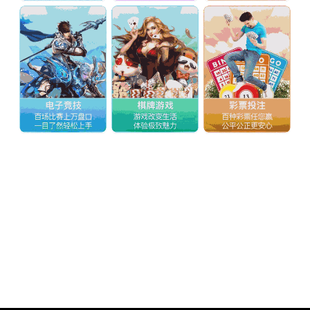
延伸阅读时，可以把亚洲杯近期进攻效率、欧洲杯
防守站位、赛事阶段和积分形势结合起来观察。清
晰标题、自然描述、稳定内链和可抓取 sitemap 比
堆叠关键词更稳。
对于Bing收录，文章页保持一个主要意图：例如世
界杯买球APP入口、世界杯实时比分查看、赛程提
醒、球队阵容或新闻战报。单页单主题可以减少重
复页面风险。
更多内容可继续浏览
赛事数据
、
新闻资讯
与
APP
入口指南
。
世界杯买球APP下载入口