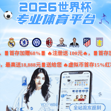
MAIQIUZHAN SPORTS · 世界杯买球赛事资讯中心
HTTPS安全访问 ·
Bing抓取友好 · 100 URL 内容集群
世界杯买球
MAIQIUZHAN SPORTS
世界杯买球简介
世界杯买球全站App
世界杯买球APP下载
世界杯买球活动
常见问题
世界杯买球在线游戏
世界杯买球资讯
世界杯买球入口
首页
/
专题文章
/ 世界杯买球积分形势：亚洲杯与欧洲杯热门赛事
观察
世界杯买球积分形势：亚洲杯与