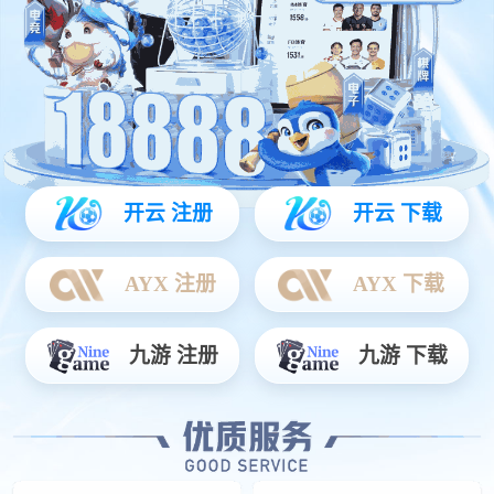
意甲热门赛事观察
世界杯买球
MAIQIUZHAN SPORTS
世界杯
意甲
数据解读
世界杯实时比分
APP入口
世界杯买球相关搜索用户通常关注赛事是否清晰、
比分是否及时、入口是否稳定以及移动端是否方便
查看。围绕世界杯和意甲的热门比赛，本文从数据
解读角度整理公开体育资讯。
对于关注MAIQIUZHAN SPORTS赛事数据的用户
来说，单看结果不够，还需要结合赛程时间、球队
状态、阵容变化和积分形势。这样的内容结构更适