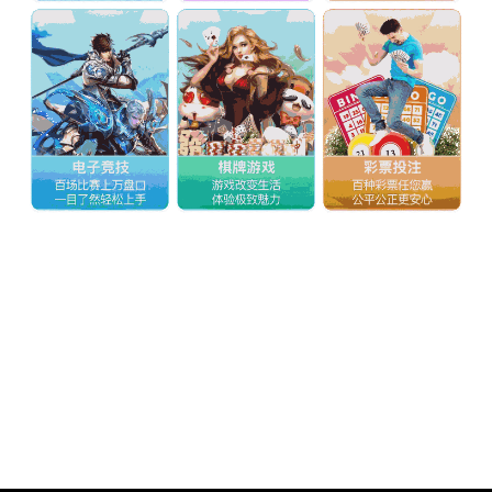
延伸阅读时，可以把世界杯近期进攻效率、意甲防
守站位、赛事阶段和数据解读结合起来观察。清晰
标题、自然描述、稳定内链和可抓取 sitemap 比堆
叠关键词更稳。
对于Bing收录，文章页保持一个主要意图：例如世
界杯买球APP入口、世界杯实时比分查看、赛程提
醒、球队阵容或新闻战报。单页单主题可以减少重
复页面风险。
更多内容可继续浏览
赛事数据
、
新闻资讯
与
APP
入口指南
。
世界杯买球APP下载入口