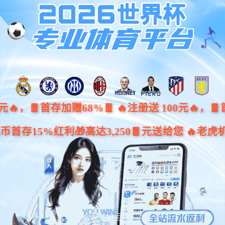
MAIQIUZHAN SPORTS · 世界杯买球赛事资讯中心
HTTPS安全访问 ·
Bing抓取友好 · 100 URL 内容集群
世界杯买球
MAIQIUZHAN SPORTS
世界杯买球简介
世界杯买球全站App
世界杯买球APP下载
世界杯买球活动
常见问题
世界杯买球在线游戏
世界杯买球资讯
世界杯买球入口
首页
/
专题文章
/ 世界杯买球球队阵容：世界杯与法甲热门赛事观
察
世界杯买球球队阵容：世界杯与