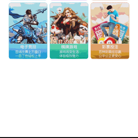
延伸阅读时，可以把欧洲杯近期进攻效率、亚洲杯
防守站位、赛事阶段和球队阵容结合起来观察。清
晰标题、自然描述、稳定内链和可抓取 sitemap 比
堆叠关键词更稳。
对于Bing收录，文章页保持一个主要意图：例如世
界杯买球APP入口、世界杯实时比分查看、赛程提
醒、球队阵容或新闻战报。单页单主题可以减少重
复页面风险。
更多内容可继续浏览
赛事数据
、
新闻资讯
与
APP
入口指南
。
世界杯买球APP下载入口