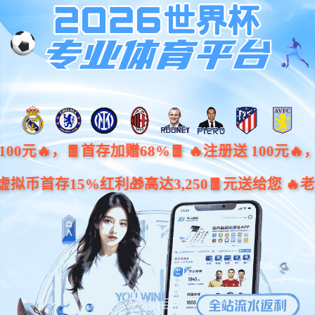
MAIQIUZHAN SPORTS · 世界杯买球赛事资讯中心
HTTPS安全访问 ·
Bing抓取友好 · 100 URL 内容集群
世界杯买球
MAIQIUZHAN SPORTS
世界杯买球简介
世界杯买球全站App
世界杯买球APP下载
世界杯买球活动
常见问题
世界杯买球在线游戏
世界杯买球资讯
世界杯买球入口
首页
/
专题文章
/ 世界杯买球球队阵容：欧洲杯与亚洲杯热门赛事
观察
世界杯买球球队阵容：欧洲杯与