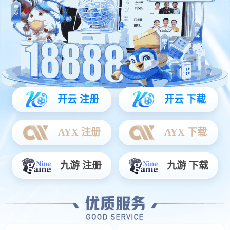
亚洲杯热门赛事观察
世界杯买球
MAIQIUZHAN SPORTS
欧洲杯
亚洲杯
球队阵容
世界杯实时比分
APP入口
世界杯买球相关搜索用户通常关注赛事是否清晰、
比分是否及时、入口是否稳定以及移动端是否方便
查看。围绕欧洲杯和亚洲杯的热门比赛，本文从球
队阵容角度整理公开体育资讯。
对于关注MAIQIUZHAN SPORTS赛事数据的用户
来说，单看结果不够，还需要结合赛程时间、球队
状态、阵容变化和积分形势。这样的内容结构更适