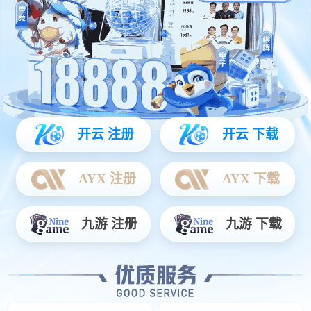
赛程与海地队名单观察
世界杯买球
世界杯前瞻
C组赛程
海地队名单
巴西摩洛哥
MAIQIUZHAN SPORTS
据FIFA世界杯赛程与公开球队信息，2026美加墨世
界杯6月13日进入多场小组赛同日展开的阶段。赛
事由加拿大、墨西哥和美国联合承办，48支球队参
加、全程104场比赛，密集赛程让中文用户更关注
每日赛程、分组形势、球队名单和世界杯实时比
分。
6月13日的看点之一是C组。公开赛程显示，海地
将在波士顿体育场对阵苏格兰，巴西将在纽约新泽