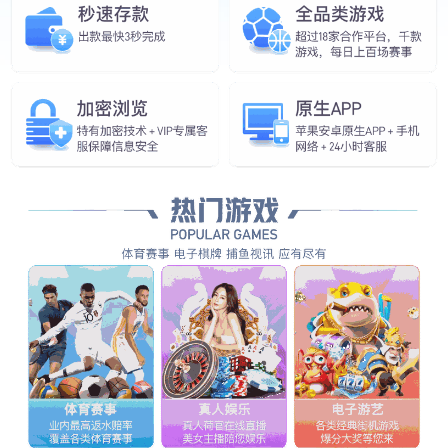
西体育场对阵摩洛哥。这个小组兼具传统强队、上
届表现突出的球队和重返世界杯舞台的队伍，首轮
结果会直接影响第二轮的压力分布。
FIFA关于海地队的公开信息显示，主教练塞巴斯蒂
安·米涅公布了26人参赛名单。海地队上一次参加
世界杯还要追溯到1974年，此次回到世界杯正赛，
面对苏格兰、巴西、摩洛哥的赛程难度不低，因此
首战能否稳住防线、减少失误，会成为外界观察的
重点。
同组另一场巴西对摩洛哥同样值得关注。巴西拥有
丰富世界杯经验，摩洛哥则凭借近年国际大赛表现
积累了关注度。两队交锋不只看明星球员，更要看
中场压迫、边路转换和定位球防守。对于想了解赛
程走势的球迷来说，C组首轮很可能决定后续出线