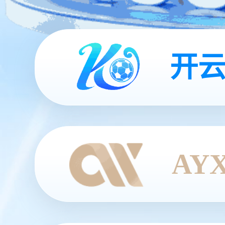
开云
AY