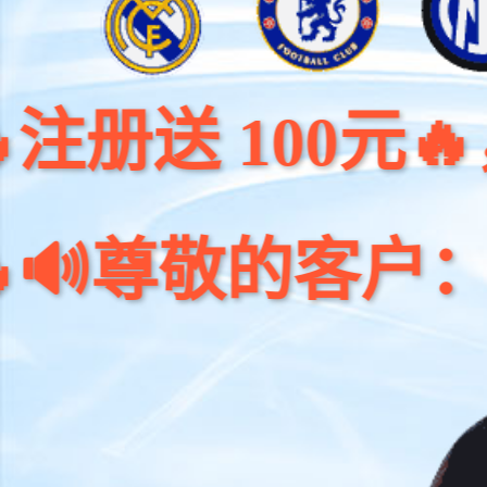
 100元🔥，🧧首
敬的客户：🔥世界