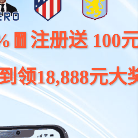
送 100元🔥，
888元大奖🎁，最