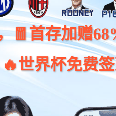
存加赠68%🧧注册
杯免费签到领18,