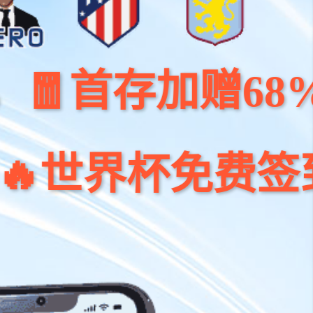
存加赠68%🧧注册
杯免费签到领18,8