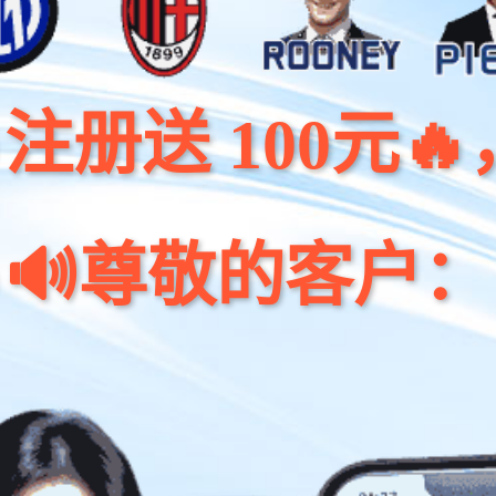
 100元🔥，🧧首
敬的客户：🔥世界