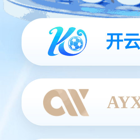
开云
AY