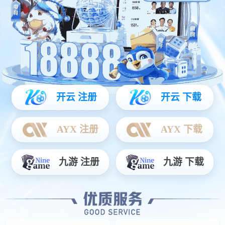
16个主办城市与实时比分关注点，梳理中文球迷在
小组赛阶段需要留意的赛程节奏、球队备战和观赛
信息。
2026-06-19
世界杯竞彩世界杯资讯：48
队扩军后赛程与实时比分关
注点
结合FIFA公开赛程信息与中文世界杯资讯，梳理
2026世界杯48队扩军后的赛程节奏、主办城市、实
时比分观察、球队备战和中文用户关注的观赛入